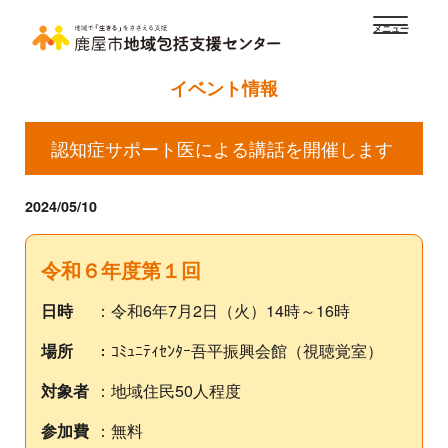
メニュー
イベント情報
認知症サポート医による講話を開催します
2024/05/10
令和６年度第１回
日時
：令和6年7月2日（火）14時～16時
場所
：ｺﾐｭﾆﾃｨｾﾝﾀｰ吾平振興会館（視聴覚室）
対象者
：地域住民50人程度
参加費
：無料