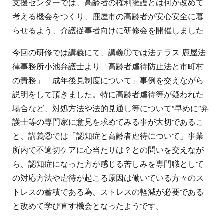
支援センターでは、高齢者の権利擁護とは何か改めて
考える機会をつくり、鹿屋市の高齢者が安心安全に暮
らせるよう、介護従事者向けに研修会を開催しました
今回の研修では講義にて、講義①では法テラス 鹿屋法
律事務所小池弁護士より「高齢者虐待防止法と市町村
の責務」「成年後見制度について」事例を交えながら
説明をして頂きました。特に高齢者虐待等が疑われた
場合など、対処方法や法的見通し等について”早めに”弁
護士等の専門家に意見を求めてみる事が大切であるこ
と、講義②では「認知症と高齢者虐待について」事業
所内で不適切ケアに心当たりは？との問いを交えなが
ら、認知症になった方が感じる苦しみを専門職として
の対応方法や虐待が起こる原因は働いている方々のス
トレスの蓄積である為、ストレスの軽減が必要である
と改めて学び直す機会となったようです。