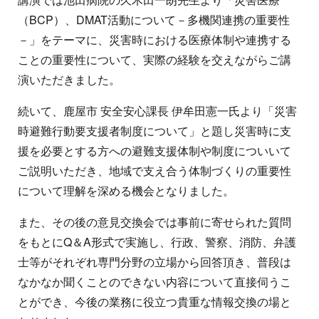
（BCP）、DMAT活動について－多機関連携の重要性
－」をテーマに、災害時における医療体制や連携する
ことの重要性について、実際の経験を交えながらご講
演いただきました。
続いて、鹿屋市 安全安心課長 伊牟田憲一氏より「災害
時避難行動要支援者制度について」と題し災害時に支
援を必要とする方への避難支援体制や制度についいて
ご説明いただき、地域で支え合う体制づくりの重要性
について理解を深める機会となりました。
また、その後の意見交換会では事前に寄せられた質問
をもとにQ＆A形式で実施し、行政、警察、消防、弁護
士等がそれぞれ専門分野の立場から回答頂き、普段は
なかなか聞くことのできない内容について直接伺うこ
とができ、今後の業務に役立つ貴重な情報交換の場と