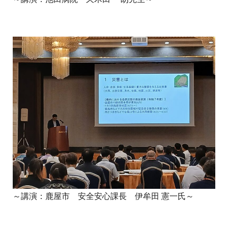
～講演：鹿屋市 安全安心課長 伊牟田 憲一氏～